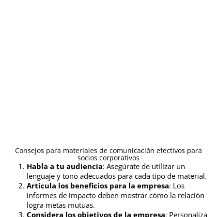
instituciones pares como referencia.
Conversa exploratoriamente
: Enfatiza
el deseo de comprender su operación y
cómo podrían colaborar.
Por ejemplo, trabajé con un equipo de
comunicaciones para producir una plantilla de
una página que proporcionaba una descripción
general de la relación corporativa. Era
adaptable y eficiente, brindando un excelente
producto.
Consejos para materiales de comunicación efectivos para
socios corporativos
Habla a tu audiencia
: Asegúrate de utilizar un
lenguaje y tono adecuados para cada tipo de material.
Articula los beneficios para la empresa
: Los
informes de impacto deben mostrar cómo la relación
logra metas mutuas.
Considera los objetivos de la empresa
: Personaliza