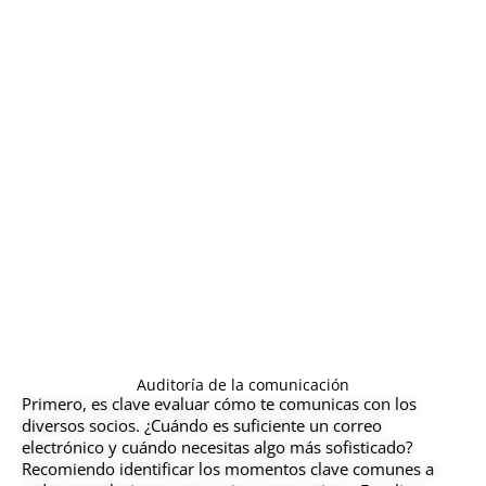
Para construir asociaciones corporativas, las habilidades
efectivas de comunicación oral y escrita son cruciales. Los
profesionales de relaciones corporativas, así como los
profesionales de Avance Institucional que trabajan con
empresas como parte de sus funciones, deben poder
hablar e interactuar con una amplia variedad de contactos:
desde profesionales de recursos humanos hasta líderes
sénior y exalumnos en cualquier etapa de su carrera.
En mis casi dos décadas en relaciones corporativas en
educación superior, aprendí que los materiales de
comunicación profesionalmente diseñados ocupan un
lugar importante en el trabajo. Como consultora, guío a los
clientes a través de un proceso para identificar dónde
encajan estos materiales en su labor.
Auditoría de la comunicación
Primero, es clave evaluar cómo te comunicas con los
diversos socios. ¿Cuándo es suficiente un correo
electrónico y cuándo necesitas algo más sofisticado?
Recomiendo identificar los momentos clave comunes a