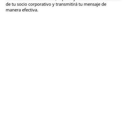
de tu socio corporativo y transmitirá tu mensaje de
manera efectiva.
Colaboración con socios internos
Las relaciones con los socios corporativos
siguen el mismo ciclo que las donaciones
individuales: calificación, cultivo, solicitud y
administración. ¿Quién en tu institución apoya
las comunicaciones escritas para cada una de
estas etapas?
Aquí tienes algunos consejos para iniciar estas
conversaciones con equipos internos:
Haz tu tarea
: Aprende sobre la misión,
estructura y métricas del equipo.
Identifica sus servicios
: Averigua cómo
podrían apoyarte.
Recolecta ejemplos
: Usa materiales de